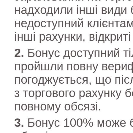
надходили інші види 
недоступний клієнтам
інші рахунки, відкриті
Бонус доступний тіл
пройшли повну вериф
погоджується, що піс
з торгового рахунку 
повному обсязі.
Бонус 100% може б