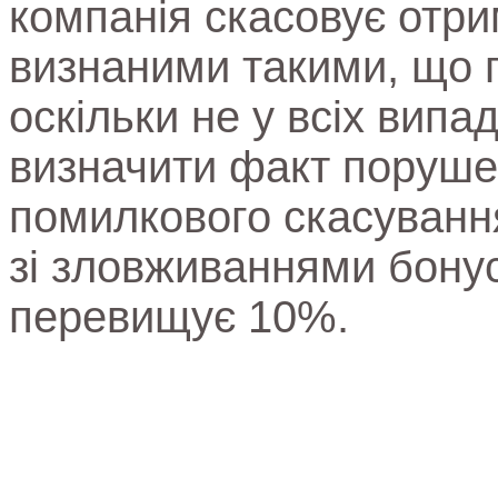
компанія скасовує отри
визнаними такими, що 
оскільки не у всіх вип
визначити факт порушен
помилкового скасуванн
зі зловживаннями бону
перевищує 10%.