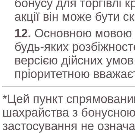
бонусу для торгівлі 
акції він може бути с
Основною мовою Уг
будь-яких розбіжнос
версією дійсних умов
пріоритетною вважає
*Цей пункт спрямований
шахрайства з бонусною
застосування не означа