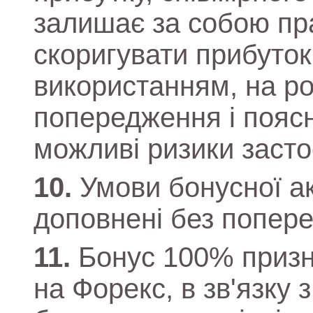
залишає за собою пра
скоригувати прибуток
використанням, на ро
попередження і поясн
можливі ризики засто
Умови бонусної ак
доповнені без попер
Бонус 100% призна
на Форекс, в зв'язку 