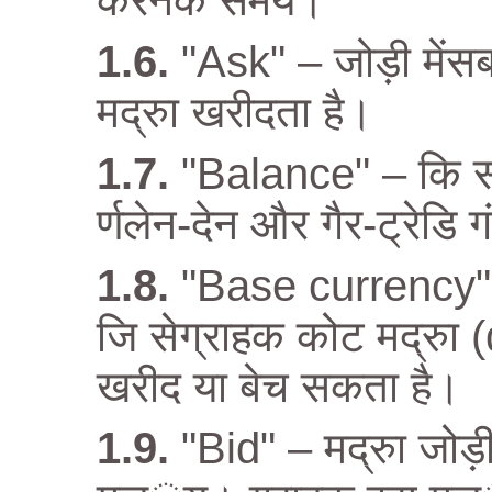
करनेके समय।
"Ask" – जोड़ी में
मद्रुा खरीदता है।
"Balance" – कि सी 
र्णलेन-देन और गैर-ट्रेडि ग
"Base currency" – म
जि सेग्राहक कोट मद्रु
खरीद या बेच सकता है।
"Bid" – मद्रुा जोड