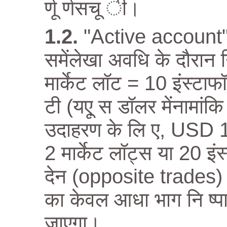
र्णू र्णसचू ी।
"Active account" –
समेंलेखा अवधि के दौरान न
मार्केट लॉट = 10 इंस्टा
टी (यएू स डॉलर मेंनामां
उदाहरण के लि ए, USD 1,
2 मार्केट लॉट्स या 20 इं
देन (opposite trades) की
का केवल आधा भाग नि ष्पा
जाएगा।