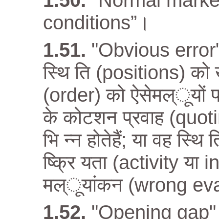
"Normal market
conditions”।
"Obvious error"
स्थि ति (positions) को
(order) को ऐसेमल्ूयों प
के कोटशन प्रवाह (quoti
भि न्न होतेहैं; या वह स्थ
ष्क्रि यता (activity या 
मल्ूयांकन (wrong eval
"Opening gap" –