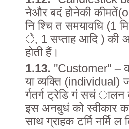
नेऔर बदं होनेकी कीमतें
नि श्चि त समयावधि (1 म
े, 1 सप्ताह आदि ) की अ
होती हैं।
"Customer" – वह
या व्यक्ति (individual) जो 
र्गतर्ग ट्रेडि गं सचं ाल
इस अनबुधं को स्वीकार कर
साथ ग्राहक टर्मि नर्मि ल