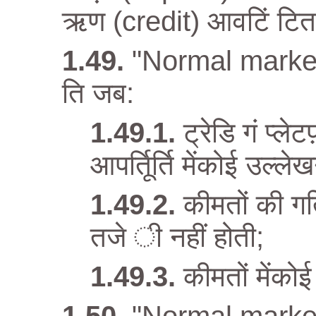
ऋण (credit) आवटिं टित 
"Normal market 
ति जब:
ट्रेडि गं प्
आपर्तिूर्ति मेंकोई उल्ल
कीमतों की ग
तजे ी नहीं होती;
कीमतों मेंको