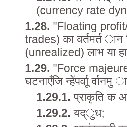
(currency rate dyn
"Floating profi
trades) का वर्तमर्त ान 
(unrealized) लाभ या ह
"Force majeure
घटनाएँजि न्हेंपर्वाू र्वान
प्राकृति क आ
यद्ुध;