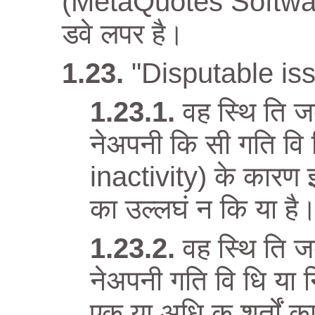
(MetaQuotes Software Co
डवे लपर है।
"Disputable iss
वह स्थि ति 
नेअपनी कि सी गति वि ध
inactivity) के कारण 
का उल्लघं न कि या है
वह स्थि ति 
नेअपनी गति वि धि या 
एक या अधि क शर्तों का