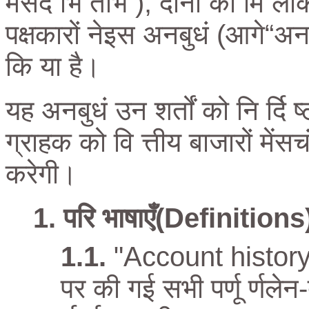
मेंसदं र्भि तर्भि ), दोनों को म
पक्षकारों नेइस अनबुधं (आगे“अनबुधं
कि या है।
यह अनबुधं उन शर्तों को नि र्दि ष
ग्राहक को वि त्तीय बाजारों में
करेगी।
परि भाषाएँ(Definitions
"Account history
पर की गई सभी पर्णू र्णलेन-