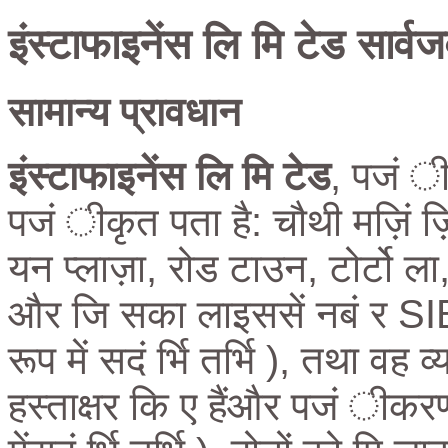
इंस्टाफाइनेंस लि मि टेड सार्वज
सामान्य प्रावधान
इंस्टाफाइनेंस लि मि टेड
, पजं 
पजं ीकृत पता है: चौथी मज़िं ज़
यन प्लाज़ा, रोड टाउन, टोर्टो ला
और जि सका लाइससें नबं र SI
रूप में सदं र्भि तर्भि ), तथा वह
हस्ताक्षर कि ए हैंऔर पजं ीकरण