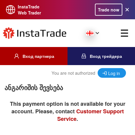
InstaTrade
Trade now
Web Trader
Вход партнера
Вход трейдера
You are not authorized
Log in
ანგარიშის შევსება
This payment option is not available for your
account. Please, contact
Customer Support
Service
.