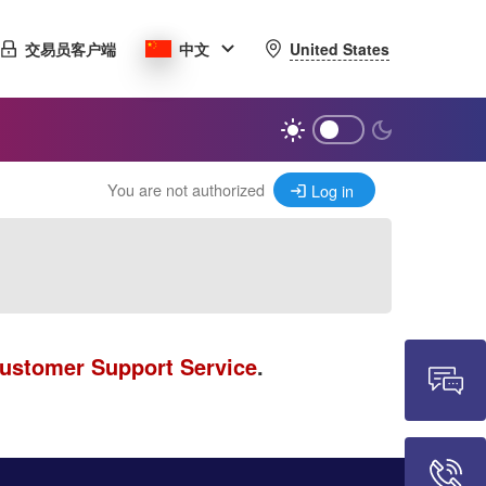
United States
交易员客户端
中文
You are not authorized
Log in
ustomer Support Service
.